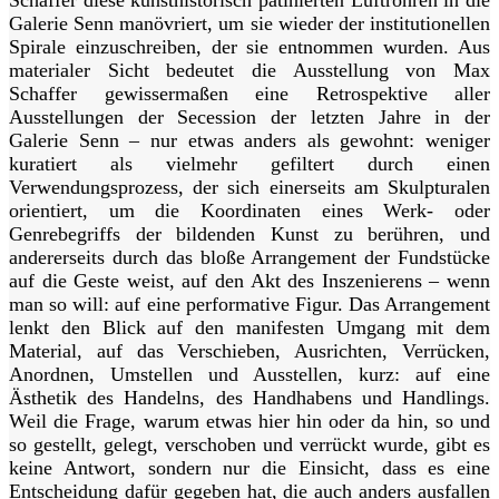
Schaffer diese kunsthistorisch patinierten Luftröhren in die
Galerie Senn manövriert, um sie wieder der institutionellen
Spirale einzuschreiben, der sie entnommen wurden. Aus
materialer Sicht bedeutet die Ausstellung von Max
Schaffer gewissermaßen eine Retrospektive aller
Ausstellungen der Secession der letzten Jahre in der
Galerie Senn – nur etwas anders als gewohnt: weniger
kuratiert als vielmehr gefiltert durch einen
Verwendungsprozess, der sich einerseits am Skulpturalen
orientiert, um die Koordinaten eines Werk- oder
Genrebegriffs der bildenden Kunst zu berühren, und
andererseits durch das bloße Arrangement der Fundstücke
auf die Geste weist, auf den Akt des Inszenierens – wenn
man so will: auf eine performative Figur. Das Arrangement
lenkt den Blick auf den manifesten Umgang mit dem
Material, auf das Verschieben, Ausrichten, Verrücken,
Anordnen, Umstellen und Ausstellen, kurz: auf eine
Ästhetik des Handelns, des Handhabens und Handlings.
Weil die Frage, warum etwas hier hin oder da hin, so und
so gestellt, gelegt, verschoben und verrückt wurde, gibt es
keine Antwort, sondern nur die Einsicht, dass es eine
Entscheidung dafür gegeben hat, die auch anders ausfallen