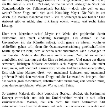
am 04. Juli 2012 am CERN Genf, wurde das wohl letzte große Stück des
Standardmodells der Teilchenphysik bestätigt – doch wie geht es nun
weiter? Diese Frage stellt sich auch Hans-Jörg Mayer. Die Welt ist am
Arsch, die Malerei manchmal auch – soll es weitergehen wie bisher? Eine
Antwort gibt es nicht, eine Erklärung ebenso wenig, erst recht keine
Lösung.
Über vier Jahrzehnte schuf Mayer ein Werk, das problemlos damit
auskommt, sich nicht eindeutig festzulegen. Der Antrieb ist das
Unvermögen (so der Künstler selbst), nicht genau zu wissen, wohin es
schließlich gehen soll, denn die Quantenverschränkung gesellschaftlicher
Kräfte spinnt ein Netz, dem keiner so recht entkommen kann. Gefangen in
der dunklen Materie des Resonanzraums unserer Zeit, ist es einfach
unmöglich, sich starr nur auf das Eine zu fokussieren. Und genau aus dieser
schweren, klebrigen Molasse entwickelt sich Mayers Malerei, die nicht
kann, muss, soll oder darf. Genau dort, wo die Teilchen aufeinanderprallen,
lässt sich seine Malerei direkt von manchmal kleineren und manchmal
größeren Eindrücken verleiten, Dinge auf die Leinwand zu bringen, ohne
das vorher groß theoretisiert, debattiert oder terminologisiert werden muss,
ohne das ewige Gelaber. Weniger Worte, mehr Taten.
So entsteht Malerei, die nicht vorsichtig überlegt, abwägt, ein bestimmtes
Konzept entwickelt, um sich im Umkehrschluss wieder in sich selbst
zurückzuziehen. Malerei, die sich nicht für einen bestimmten Stil
entscheidet, manchmal ist sie grob und derb, dann wieder samtig weich und