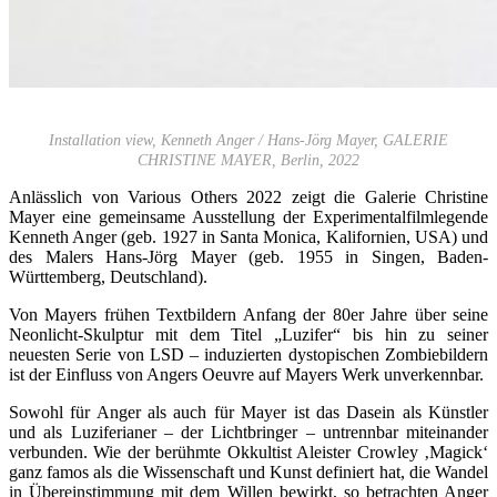
Installation view, Kenneth Anger / Hans-Jörg Mayer, GALERIE
CHRISTINE MAYER, Berlin, 2022
Anlässlich von Various Others 2022 zeigt die Galerie Christine
Mayer eine gemeinsame Ausstellung der Experimentalfilmlegende
Kenneth Anger (geb. 1927 in Santa Monica, Kalifornien, USA) und
des Malers Hans-Jörg Mayer (geb. 1955 in Singen, Baden-
Württemberg, Deutschland).
Von Mayers frühen Textbildern Anfang der 80er Jahre über seine
Neonlicht-Skulptur mit dem Titel „Luzifer“ bis hin zu seiner
neuesten Serie von LSD – induzierten dystopischen Zombiebildern
ist der Einfluss von Angers Oeuvre auf Mayers Werk unverkennbar.
Sowohl für Anger als auch für Mayer ist das Dasein als Künstler
und als Luziferianer – der Lichtbringer – untrennbar miteinander
verbunden. Wie der berühmte Okkultist Aleister Crowley ‚Magick‘
ganz famos als die Wissenschaft und Kunst definiert hat, die Wandel
in Übereinstimmung mit dem Willen bewirkt, so betrachten Anger