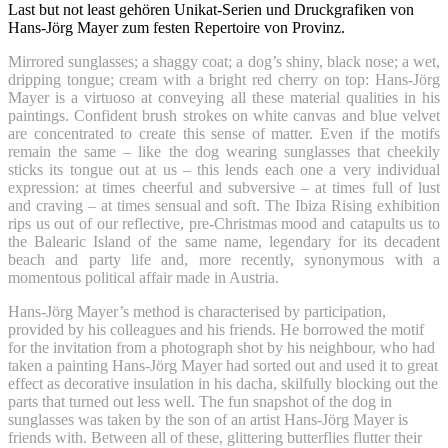
Last but not least gehören Unikat-Serien und Druckgrafiken von
Hans-Jörg Mayer zum festen Repertoire von Provinz.
Mirrored sunglasses; a shaggy coat; a dog’s shiny, black nose; a wet,
dripping tongue; cream with a bright red cherry on top: Hans-Jörg
Mayer is a virtuoso at conveying all these material qualities in his
paintings. Confident brush strokes on white canvas and blue velvet
are concentrated to create this sense of matter. Even if the motifs
remain the same – like the dog wearing sunglasses that cheekily
sticks its tongue out at us – this lends each one a very individual
expression: at times cheerful and subversive – at times full of lust
and craving – at times sensual and soft. The Ibiza Rising exhibition
rips us out of our reflective, pre-Christmas mood and catapults us to
the Balearic Island of the same name, legendary for its decadent
beach and party life and, more recently, synonymous with a
momentous political affair made in Austria.
Hans-Jörg Mayer’s method is characterised by participation,
provided by his colleagues and his friends. He borrowed the motif
for the invitation from a photograph shot by his neighbour, who had
taken a painting Hans-Jörg Mayer had sorted out and used it to great
effect as decorative insulation in his dacha, skilfully blocking out the
parts that turned out less well. The fun snapshot of the dog in
sunglasses was taken by the son of an artist Hans-Jörg Mayer is
friends with. Between all of these, glittering butterflies flutter their