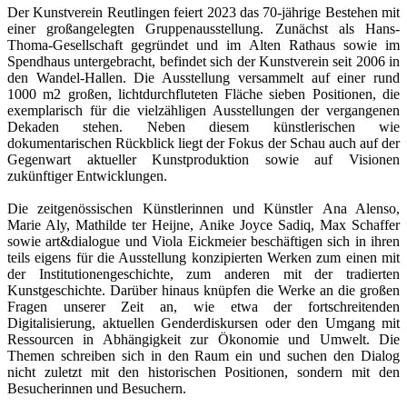
Der Kunstverein Reutlingen feiert 2023 das 70-jährige Bestehen mit
einer großangelegten Gruppenausstellung. Zunächst als Hans-
Thoma-Gesellschaft gegründet und im Alten Rathaus sowie im
Spendhaus untergebracht, befindet sich der Kunstverein seit 2006 in
den Wandel-Hallen. Die Ausstellung versammelt auf einer rund
1000 m2 großen, lichtdurchfluteten Fläche
sieben Positionen, die
exemplarisch für die vielzähligen Ausstellungen der vergangenen
Dekaden stehen. Neben diesem künstlerischen wie
dokumentarischen Rückblick liegt der Fokus der Schau auch auf der
Gegenwart aktueller Kunstproduktion sowie auf Visionen
zukünftiger Entwicklungen.
Die zeitgenössischen Künstlerinnen und Künstler
Ana Alenso,
Marie Aly, Mathilde ter Heijne, Anike Joyce Sadiq, Max Schaffer
sowie art&dialogue und Viola Eickmeier beschäftigen sich in ihren
teils eigens für die Ausstellung konzipierten Werken zum einen mit
der Institutionengeschichte, zum anderen mit der tradierten
Kunstgeschichte. Darüber hinaus knüpfen die Werke an die großen
Fragen unserer Zeit an, wie etwa der fortschreitenden
Digitalisierung, aktuellen Genderdiskursen oder den Umgang mit
Ressourcen in Abhängigkeit zur Ökonomie und Umwelt. Die
Themen schreiben sich in den Raum ein und suchen den Dialog
nicht zuletzt mit den historischen Positionen, sondern mit den
Besucherinnen und Besuchern.