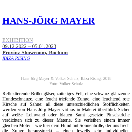
HANS-JÖRG MAYER
.
EXHIBITION
09.12.2022 – 05.01.2023
Provinz Showroom, Bochum
IBIZA RISING
Hans-Jörg Mayer & Volker Schulz, Ibiza Rising, 2018
Foto: Volker Schulz
Reflektierende Brillengläser, zotteliges Fell, eine schwarz glänzende
Hundeschnauze, eine feucht triefende Zunge, eine leuchtend rote
Kirsche auf Sahne: all diese unterschiedlichen Stofflichkeiten
werden von Hans Jörg Mayer virtuos in Malerei überführt. Sicher
auf weiße Leinwand oder blauen Samt gesetzte Pinselstriche
verdichten sich zu dieser Materie. Sie verleihen einem immer
gleichen Motiv – wie hier dem Hund mit Sonnenbrille, der uns frech
die Zunge herausstreckt – einen jeweils sehr individuellen