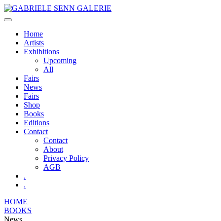
Skip
to
content
Home
Artists
Exhibitions
Upcoming
All
Fairs
News
Fairs
Shop
Books
Editions
Contact
Contact
About
Privacy Policy
AGB
.
.
HOME
BOOKS
News