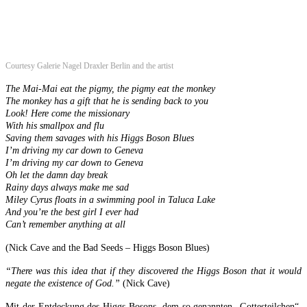
Courtesy Galerie Nagel Draxler Berlin and the artist
The Mai-Mai eat the pigmy, the pigmy eat the monkey
The monkey has a gift that he is sending back to you
Look! Here come the missionary
With his smallpox and flu
Saving them savages with his Higgs Boson Blues
I’m driving my car down to Geneva
I’m driving my car down to Geneva
Oh let the damn day break
Rainy days always make me sad
Miley Cyrus floats in a swimming pool in Taluca Lake
And you’re the best girl I ever had
Can’t remember anything at all
(Nick Cave and the Bad Seeds – Higgs Boson Blues)
“There was this idea that if they discovered the Higgs Boson that it would
negate the existence of God.”
(Nick Cave)
Mit der Entdeckung des Higgs-Bosons, dem so genannten „Gottesteilchen“,