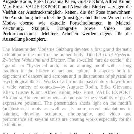
Auguste Rodin, Erika Giovanna Klien, Gustav Klimt, Alfred Kubin,
Max Ernst, VALIE EXPORT und Alexandra Bircken – zeigen die
Vielfalt der Ausdrucksmöglich- keiten, die der Pose innewohnen.
Die Ausstellung beleuchtet die (kunst-)geschichtlichen Wurzeln des
Motivs ebenso wie aktuelle Fortschreibungen in Malerei,
Zeichnung, Skulptur, Fotografie sowie Video- und
Performancekunst. Mehrere Arbeiten werden eigens für die
Ausstellung konzipiert.
The Museum der Moderne Salzburg devotes a first grand thematic
exhibition to the motif of the arched body. Titled
Arch of Hysteria.
Zwischen Wahnsinn und Ekstase
. The so-called “arc de cercle,” the
“grand” or “hysterical arch,” is an alluring motif with a long
tradition in the history of art and culture. It appears both in
depictions of dancers and acrobats and in illustrations of physical or
psychological illness. Works of art from the past century drawn from
a wide variety of contexts—by Auguste Rodin, Erika Giovanna
Klien, Gustav Klimt, Alfred Kubin, Max Ernst, VALIE EXPORT,
Alexandra Bircken and others—demonstrate the versatility of pose’s
expressive potential. The presentation sheds light on the motif’s
(art-)historical roots as well as its more recent adaptations in
painting, drawing, sculpture, photography, and video and
performance art; several artists are creating works especially for the
exhibition.