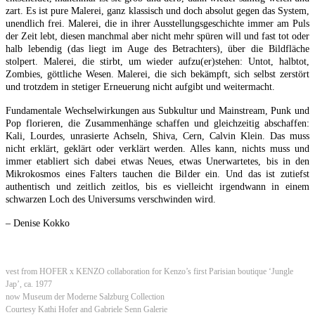
zart. Es ist pure Malerei, ganz klassisch und doch absolut gegen das System,
unendlich frei. Malerei, die in ihrer Ausstellungsgeschichte immer am Puls
der Zeit lebt, diesen manchmal aber nicht mehr spüren will und fast tot oder
halb lebendig (das liegt im Auge des Betrachters), über die Bildfläche
stolpert. Malerei, die stirbt, um wieder aufzu(er)stehen: Untot, halbtot,
Zombies, göttliche Wesen. Malerei, die sich bekämpft, sich selbst zerstört
und trotzdem in stetiger Erneuerung nicht aufgibt und weitermacht.
Fundamentale Wechselwirkungen aus Subkultur und Mainstream, Punk und
Pop florieren, die Zusammenhänge schaffen und gleichzeitig abschaffen:
Kali, Lourdes, unrasierte Achseln, Shiva, Cern, Calvin Klein. Das muss
nicht erklärt, geklärt oder verklärt werden. Alles kann, nichts muss und
immer etabliert sich dabei etwas Neues, etwas Unerwartetes, bis in den
Mikrokosmos eines Falters tauchen die Bilder ein. Und das ist zutiefst
authentisch und zeitlich zeitlos, bis es vielleicht irgendwann in einem
schwarzen Loch des Universums verschwinden wird.
– Denise Kokko
vest from HOFER x KENZO collaboration for Kenzo’s first Parisian boutique ‘Jungle
Jap’, ca. 1977
now Museum der Moderne Salzburg Collection
Courtesy Kathi Hofer and Gabriele Senn Galerie