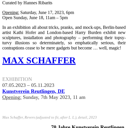
Curated by Hannes Ribarits
Opening:
Saturday, June 17, 2023, 6pm
Open Sunday, June 18, 11am – 5pm
In an exhibition all about tricks, pranks, and mock-ups, Berlin-based
artist Kathi Hofer and London-based Harry Burden exhibit new
sculptures, installation and photography – performing their topsy-
turvy illusions so determinately, so emphatically serious, their
contraptions cease to be mere gadgets but become … well, magic!
MAX SCHAFFER
.
EXHIBITION
07.05.2023 – 05.11.2023
Kunstverein Reutlingen, DE
Opening:
Sunday, 7th May 2023, 11 am
Max Schaffer, Revers (adjusted to fit, after L. L.), detail, 2023
70 Jahre Kunstverein Reutlingen.