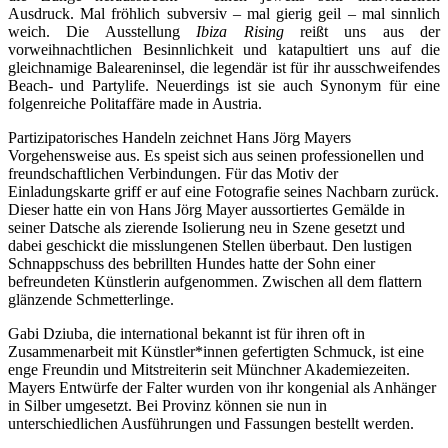
Ausdruck. Mal fröhlich subversiv – mal gierig geil – mal sinnlich
weich. Die Ausstellung
Ibiza Rising
reißt uns aus der
vorweihnachtlichen Besinnlichkeit und katapultiert uns auf die
gleichnamige Baleareninsel, die legendär ist für ihr ausschweifendes
Beach- und Partylife. Neuerdings ist sie auch Synonym für eine
folgenreiche Politaffäre made in Austria.
Partizipatorisches Handeln zeichnet Hans Jörg Mayers
Vorgehensweise aus. Es speist sich aus seinen professionellen und
freundschaftlichen Verbindungen. Für das Motiv der
Einladungskarte griff er auf eine Fotografie seines Nachbarn zurück.
Dieser hatte ein von Hans Jörg Mayer aussortiertes Gemälde in
seiner Datsche als zierende Isolierung neu in Szene gesetzt und
dabei geschickt die misslungenen Stellen überbaut. Den lustigen
Schnappschuss des bebrillten Hundes hatte der Sohn einer
befreundeten Künstlerin aufgenommen. Zwischen all dem flattern
glänzende Schmetterlinge.
Gabi Dziuba, die international bekannt ist für ihren oft in
Zusammenarbeit mit Künstler*innen gefertigten Schmuck, ist eine
enge Freundin und Mitstreiterin seit Münchner Akademiezeiten.
Mayers Entwürfe der Falter wurden von ihr kongenial als Anhänger
in Silber umgesetzt. Bei Provinz können sie nun in
unterschiedlichen Ausführungen und Fassungen bestellt werden.