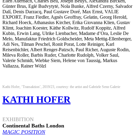
Ellen Auerbach, Charles Bell, Joseph Beuys, Alexandra Bircken,
Günter Brus, Eglė Budvytytė, Nola Bunke, Alfred Czerny, Salvador
Dalí, Denis Darzacq, Paul Gustave Doré, Max Ernst, VALIE
EXPORT, Franz Fiedler, Agnès Geoffray, Gelatin, Georg Herold,
Richard Hoeck, Athanasius Kircher, Erika Giovanna Klien, Gustav
Klimt, Joachim Koester, Käthe Kollwitz, Rudolf Koppitz, Alfred
Kubin, Erwin Lang, Ulrike Lienbacher, Madame d’Ora, Leslie De
Melo, Manufaktur Friedrich Goldscheider, Meta Mettig-Ellenberger,
Adi Nes, Tilman Peschel, Ronit Porat, Lotte Reiniger, Karl
Reisenbichler, Albert Renger-Patzsch, Paul Richer, Auguste Rodin,
Mileva Roller, Barbis Ruder, Charlotte Rudolph, Volker Saul,
Valerie Schmidt, Wiebke Siem, Helene von Taussig, Markus
Vallazza, Rainer Wölzl
Kathi Hofer, ‘Transaktion’, 2019/23, courtesy: the artist and Gabriele Senn Galerie
KATHI HOFER
.
EXHIBITION
Continental Baths London
MAGIC POSITION