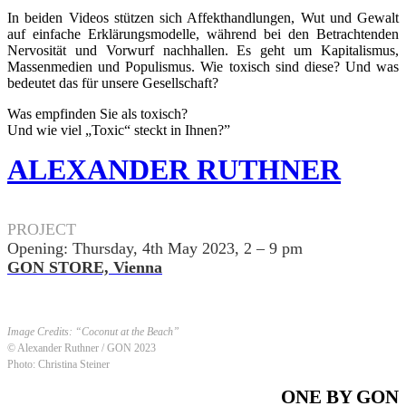
In beiden Videos stützen sich Affekthandlungen, Wut und Gewalt
auf einfache Erklärungsmodelle, während bei den Betrachtenden
Nervosität und Vorwurf nachhallen. Es geht um Kapitalismus,
Massenmedien und Populismus. Wie toxisch sind diese? Und was
bedeutet das für unsere Gesellschaft?
Was empfinden Sie als toxisch?
Und wie viel „Toxic“ steckt in Ihnen?”
ALEXANDER RUTHNER
.
PROJECT
Opening: Thursday, 4th May 2023, 2 – 9 pm
GON STORE, Vienna
Image Credits: “Coconut at the Beach”
© Alexander Ruthner / GON 2023
Photo: Christina Steiner
ONE BY GON