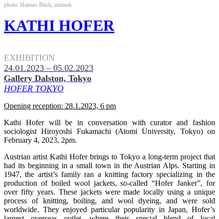
photo: Hannes Böck, mumok
KATHI HOFER
.
EXHIBITION
24.01.2023 – 05.02.2023
Gallery Dalston, Tokyo
HOFER TOKYO
Opening reception: 28.1.2023, 6 pm
Kathi Hofer will be in conversation with curator and fashion
sociologist Hiroyoshi Fukamachi (Atomi University, Tokyo) on
February 4, 2023, 2pm.
Austrian artist Kathi Hofer brings to Tokyo a long-term project that
had its beginning in a small town in the Austrian Alps. Starting in
1947, the artist’s family ran a knitting factory specializing in the
production of boiled wool jackets, so-called “Hofer Janker”, for
over fifty years. These jackets were made locally using a unique
process of knitting, boiling, and wool dyeing, and were sold
worldwide. They enjoyed particular popularity in Japan, Hofer’s
largest overseas outlet, where their special blend of local